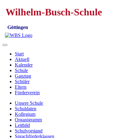
Wilhelm-Busch-Schule
Göttingen
Start
Aktuell
Kalender
Schule
Ganztag
Schüler
Eltern
Förderverein
Unsere Schule
Schuldaten
Kollegium
Organigramm
Leitbild
Schulvorstand
Sprachförderklassen