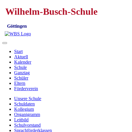
Wilhelm-Busch-Schule
Göttingen
Start
Aktuell
Kalender
Schule
Ganztag
Schüler
Eltern
Förderverein
Unsere Schule
Schuldaten
Kollegium
Organigramm
Leitbild
Schulvorstand
Sprachförderklassen