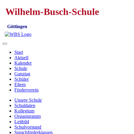
Wilhelm-Busch-Schule
Göttingen
Start
Aktuell
Kalender
Schule
Ganztag
Schüler
Eltern
Förderverein
Unsere Schule
Schuldaten
Kollegium
Organigramm
Leitbild
Schulvorstand
Sprachförderklassen