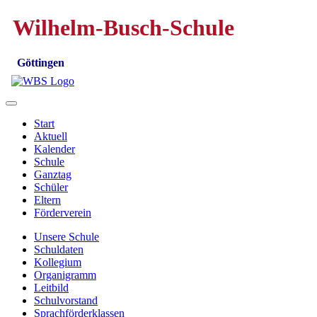
Wilhelm-Busch-Schule
Göttingen
Start
Aktuell
Kalender
Schule
Ganztag
Schüler
Eltern
Förderverein
Unsere Schule
Schuldaten
Kollegium
Organigramm
Leitbild
Schulvorstand
Sprachförderklassen