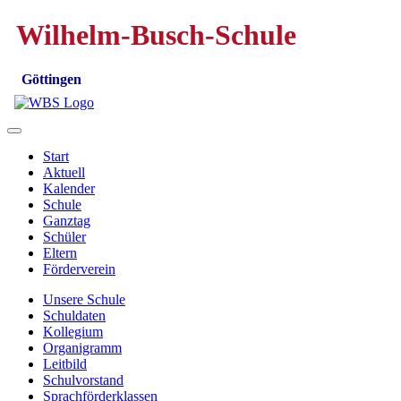
Wilhelm-Busch-Schule
Göttingen
Start
Aktuell
Kalender
Schule
Ganztag
Schüler
Eltern
Förderverein
Unsere Schule
Schuldaten
Kollegium
Organigramm
Leitbild
Schulvorstand
Sprachförderklassen